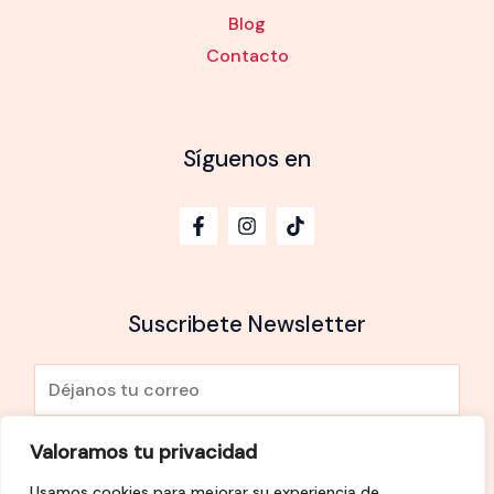
Blog
Contacto
Síguenos en
Suscribete Newsletter
E
m
a
Valoramos tu privacidad
He leído y Acepto la
política de privacidad
i
Usamos cookies para mejorar su experiencia de