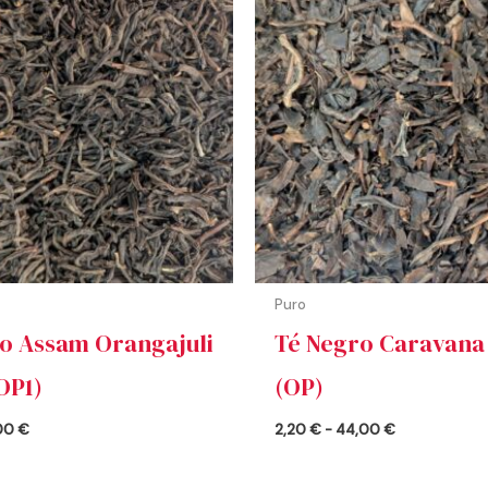
desde
desde
1,95 €
2,20 €
hasta
hasta
39,00 €
44,00 €
Puro
o Assam Orangajuli
Té Negro Caravana
OP1)
(OP)
00
€
2,20
€
-
44,00
€