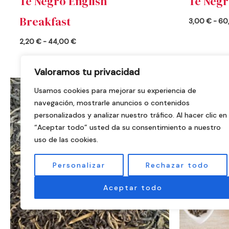
Té Negro English
Té Negr
Breakfast
3,00
€
-
60
2,20
€
-
44,00
€
Valoramos tu privacidad
Rango
Usamos cookies para mejorar su experiencia de
de
precios:
navegación, mostrarle anuncios o contenidos
desde
personalizados y analizar nuestro tráfico. Al hacer clic en
3,40 €
hasta
“Aceptar todo” usted da su consentimiento a nuestro
68,00 €
uso de las cookies.
Personalizar
Rechazar todo
Aceptar todo