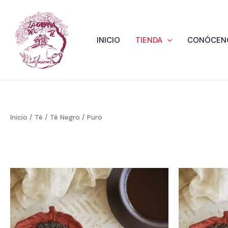
Ir
al
contenido
INICIO
TIENDA
CONÓCEN
Inicio
/
Té
/
Té Negro
/ Puro
Rango
de
precios:
desde
1,95 €
hasta
39,00 €