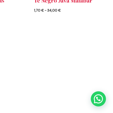
as
Té Negro Java Malabar
1,70
€
-
34,00
€