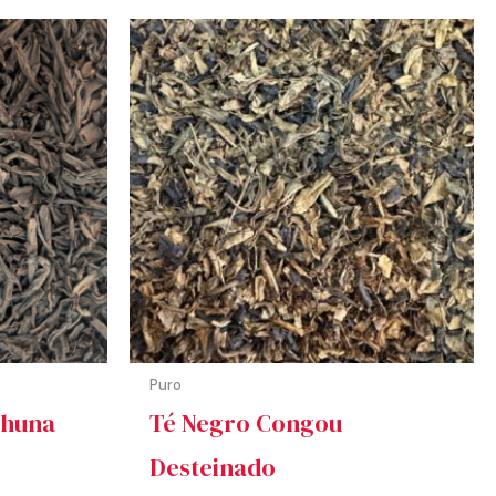
Rango
de
precios:
desde
3,40 €
hasta
68,00 €
Puro
uhuna
Té Negro Congou
Desteinado