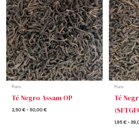
desde
2,50 €
hasta
50,00 €
Puro
Puro
Té Negro Assam OP
Té Negr
(SFTGF
2,50
€
-
50,00
€
1,95
€
-
39,