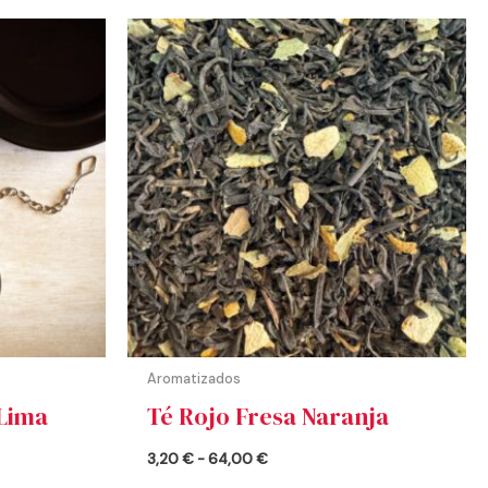
Rango
de
precios:
desde
3,20 €
hasta
64,00 €
Aromatizados
 Lima
Té Rojo Fresa Naranja
3,20
€
-
64,00
€