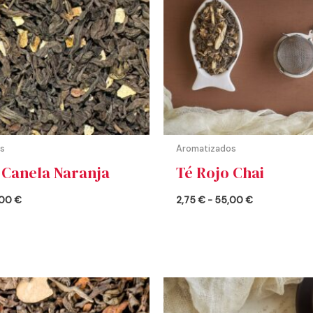
s
Aromatizados
 Canela Naranja
Té Rojo Chai
,00
€
2,75
€
-
55,00
€
Rango
Rango
de
de
precios:
precios: