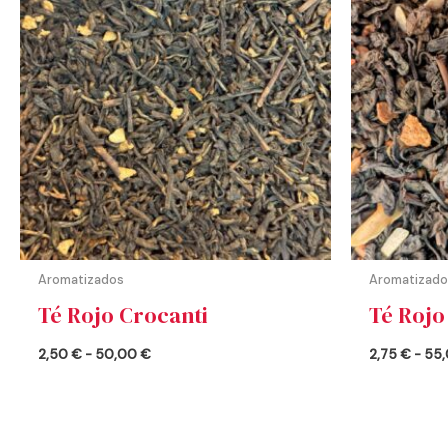
desde
2,50 €
hasta
50,00 €
Aromatizados
Aromatizado
Té Rojo Crocanti
Té Rojo
2,50
€
-
50,00
€
2,75
€
-
55