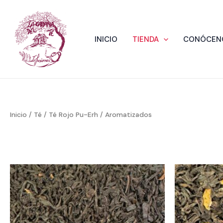
Ir
al
contenido
INICIO
TIENDA
CONÓCEN
Inicio
/
Té
/
Té Rojo Pu-Erh
/ Aromatizados
Rango
de
precios:
desde
2,50 €
hasta
50,00 €