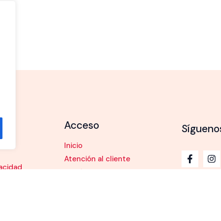
Acceso
Sígueno
Inicio
Atención al cliente
vacidad
Conócenos
kies
Tienda
e Compra
Blog
Contacto