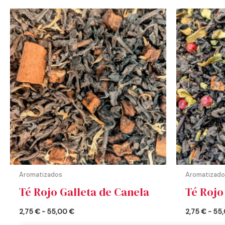
Rango
de
precios:
desde
2,75 €
hasta
55,00 €
Aromatizados
Aromatizado
Té Rojo Galleta de Canela
Té Roj
2,75
€
-
55,00
€
2,75
€
-
55