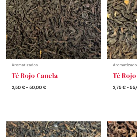
Aromatizados
Aromatizado
Té Rojo Canela
Té Rojo
2,50
€
-
50,00
€
2,75
€
-
55
Rango
de
precios: