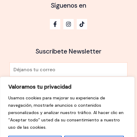
Síguenos en
Suscribete Newsletter
E
m
a
Valoramos tu privacidad
He leído y Acepto la
política de privacidad
i
Usamos cookies para mejorar su experiencia de
l
SUSCRÍBETE
navegación, mostrarle anuncios o contenidos
*
personalizados y analizar nuestro tráfico. Al hacer clic en
“Aceptar todo” usted da su consentimiento a nuestro
uso de las cookies.