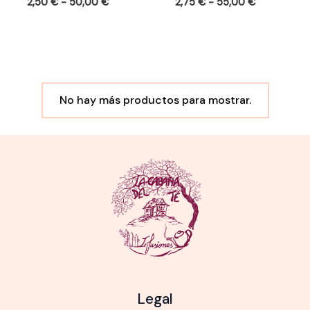
2,50
€
-
50,00
€
2,75
€
-
55,00
€
No hay más productos para mostrar.
Legal