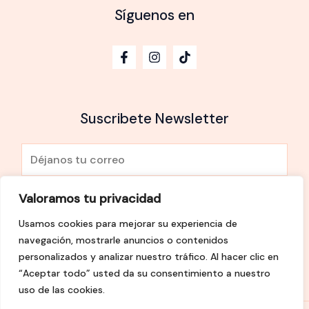
Síguenos en
Suscribete Newsletter
E
m
a
Valoramos tu privacidad
He leído y Acepto la
política de privacidad
i
Usamos cookies para mejorar su experiencia de
l
SUSCRÍBETE
navegación, mostrarle anuncios o contenidos
*
personalizados y analizar nuestro tráfico. Al hacer clic en
“Aceptar todo” usted da su consentimiento a nuestro
uso de las cookies.