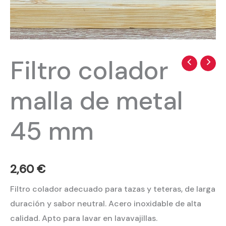
Filtro colador
Filtro
colador
malla de metal
malla
de
45 mm
metal
45
mm
cantidad
2,60
€
Filtro colador adecuado para tazas y teteras, de larga
duración y sabor neutral. Acero inoxidable de alta
calidad. Apto para lavar en lavavajillas.