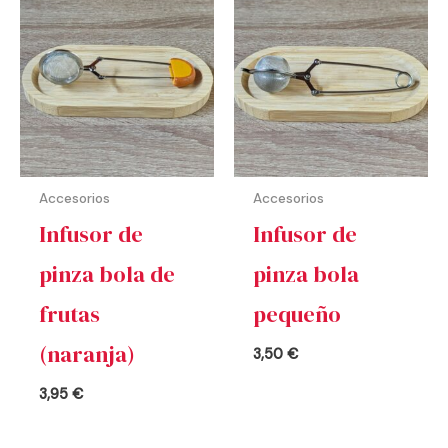
Accesorios
Accesorios
Infusor de
Infusor de
pinza bola de
pinza bola
frutas
pequeño
(naranja)
3,50
€
3,95
€