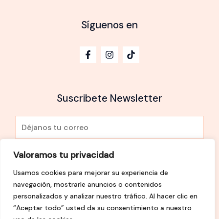
Síguenos en
Suscribete Newsletter
E
m
a
Valoramos tu privacidad
He leído y Acepto la
política de privacidad
i
Usamos cookies para mejorar su experiencia de
l
SUSCRÍBETE
navegación, mostrarle anuncios o contenidos
*
personalizados y analizar nuestro tráfico. Al hacer clic en
“Aceptar todo” usted da su consentimiento a nuestro