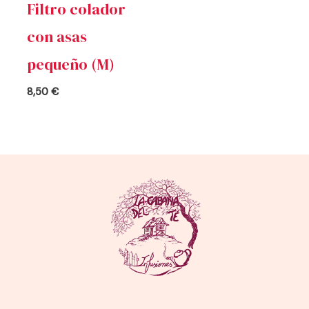
Filtro colador
con asas
pequeño (M)
8,50
€