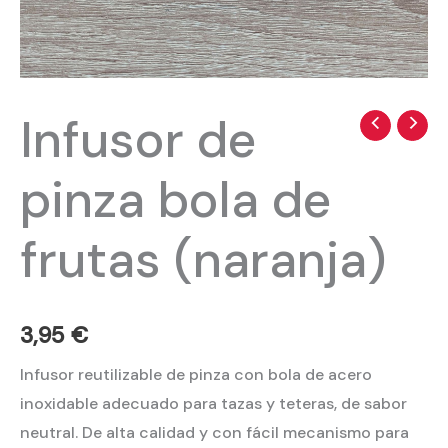
Infusor de
Infusor
de
pinza bola de
pinza
bola
frutas (naranja)
de
frutas
(naranja)
cantidad
3,95
€
Infusor reutilizable de pinza con bola de acero
inoxidable adecuado para tazas y teteras, de sabor
neutral. De alta calidad y con fácil mecanismo para