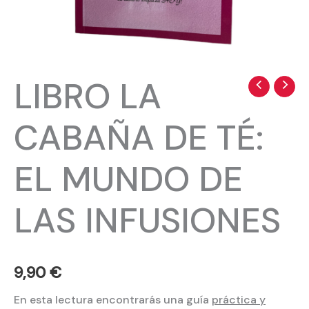
LIBRO LA
LIBRO
LA
CABAÑA DE TÉ:
CABAÑA
DE
EL MUNDO DE
TÉ:
EL
MUNDO
LAS INFUSIONES
DE
LAS
INFUSIONES
9,90
€
cantidad
En esta lectura encontrarás una guía
práctica y