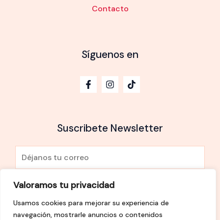
Contacto
Síguenos en
Suscribete Newsletter
E
m
a
Valoramos tu privacidad
He leído y Acepto la
política de privacidad
i
Usamos cookies para mejorar su experiencia de
l
SUSCRÍBETE
navegación, mostrarle anuncios o contenidos