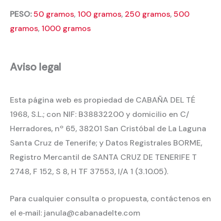
PESO:
50 gramos
,
100 gramos
,
250 gramos
,
500
gramos
,
1000 gramos
Aviso legal
Esta página web es propiedad de CABAÑA DEL TÉ
1968, S.L.; con NIF: B38832200 y domicilio en C/
Herradores, nº 65, 38201 San Cristóbal de La Laguna
Santa Cruz de Tenerife; y Datos Registrales BORME,
Registro Mercantil de SANTA CRUZ DE TENERIFE T
2748, F 152, S 8, H TF 37553, I/A 1 (3.10.05).
Para cualquier consulta o propuesta, contáctenos en
el e‐mail: janula@cabanadelte.com