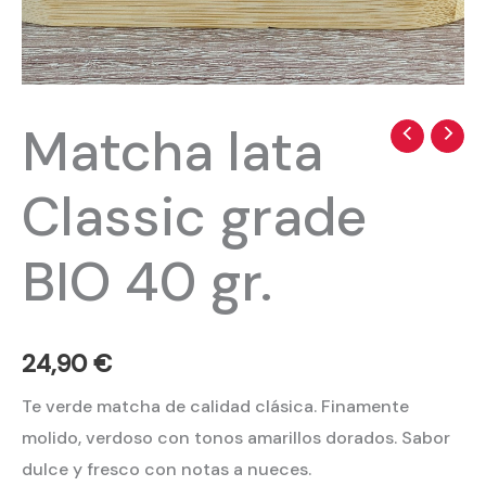
Matcha lata
Matcha
lata
Classic grade
Classic
grade
BIO 40 gr.
BIO
40
gr.
cantidad
24,90
€
Te verde matcha de calidad clásica. Finamente
molido, verdoso con tonos amarillos dorados. Sabor
dulce y fresco con notas a nueces.