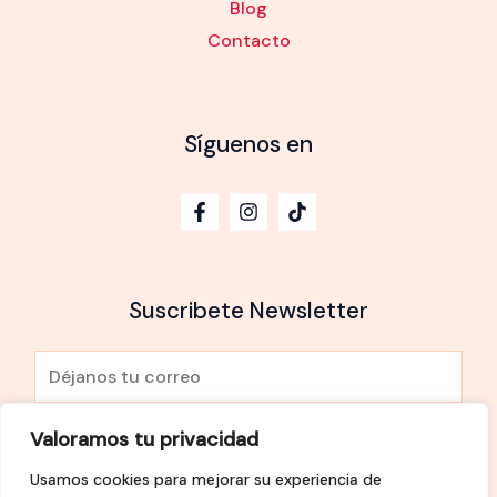
Blog
Contacto
Síguenos en
Suscribete Newsletter
E
m
a
Valoramos tu privacidad
He leído y Acepto la
política de privacidad
i
Usamos cookies para mejorar su experiencia de
l