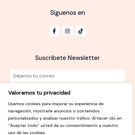
Síguenos en
Suscribete Newsletter
E
m
a
Valoramos tu privacidad
He leído y Acepto la
política de privacidad
i
Usamos cookies para mejorar su experiencia de
l
SUSCRÍBETE
navegación, mostrarle anuncios o contenidos
*
personalizados y analizar nuestro tráfico. Al hacer clic en
“Aceptar todo” usted da su consentimiento a nuestro
uso de las cookies.