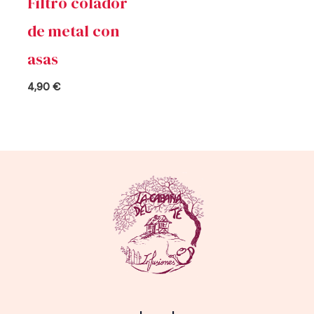
Filtro colador
de metal con
asas
4,90
€