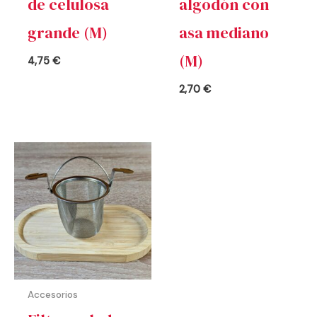
de celulosa
algodón con
grande (M)
asa mediano
(M)
4,75
€
2,70
€
Accesorios