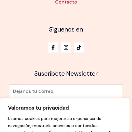
Contacto
Síguenos en
Suscribete Newsletter
E
m
a
Valoramos tu privacidad
He leído y Acepto la
política de privacidad
i
Usamos cookies para mejorar su experiencia de
l
SUSCRÍBETE
navegación, mostrarle anuncios o contenidos
*