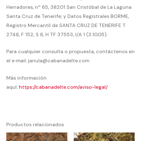
Herradores, nº 65, 38201 San Cristóbal de La Laguna
Santa Cruz de Tenerife; y Datos Registrales BORME,
Registro Mercantil de SANTA CRUZ DE TENERIFE T
2748, F 152, S 8, H TF 37553, I/A 1 (3.10.05).
Para cualquier consulta o propuesta, contáctenos en
el e‐mail: janula@cabanadelte.com
Más información
aquí:
https://cabanadelte.com/aviso-legal/
Productos relacionados
Rango
Rango
de
de