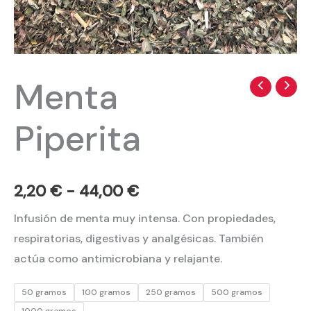
Menta
Menta
Rango
Piperita
de
Piperita
cantidad
precios:
desde
2,20
€
-
44,00
€
2,20 €
Infusión de menta muy intensa. Con propiedades,
hasta
respiratorias, digestivas y analgésicas. También
44,00 €
actúa como antimicrobiana y relajante.
50 gramos
100 gramos
250 gramos
500 gramos