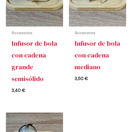
Accesorios
Accesorios
Infusor de bola
Infusor de bola
con cadena
con cadena
grande
mediano
semisólido
3,50
€
3,40
€