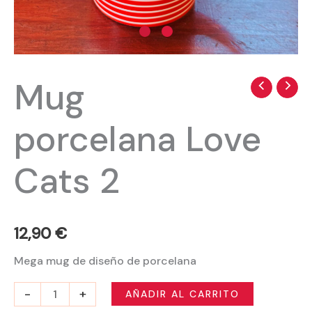
Mug
Mug
porcelana
porcelana Love
Love
Cats
Cats 2
2
cantidad
12,90
€
Mega mug de diseño de porcelana
-
+
AÑADIR AL CARRITO