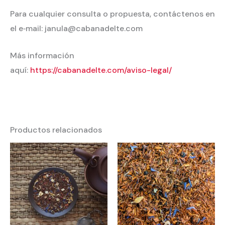
Para cualquier consulta o propuesta, contáctenos en
el e‐mail: janula@cabanadelte.com
Más información
aquí:
https://cabanadelte.com/aviso-legal/
Productos relacionados
Rango
Rango
de
de
precios:
precios:
desde
desde
2,75 €
2,75 €
hasta
hasta
55,00 €
55,00 €