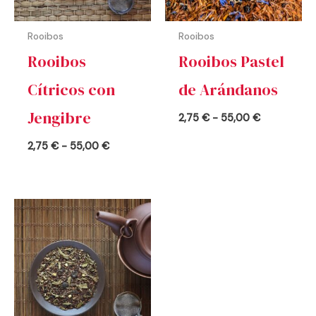
Rooibos
Rooibos
Rooibos
Rooibos Pastel
Cítricos con
de Arándanos
Jengibre
2,75
€
-
55,00
€
2,75
€
-
55,00
€
Rango
de
precios:
desde
2,75 €
hasta
55,00 €