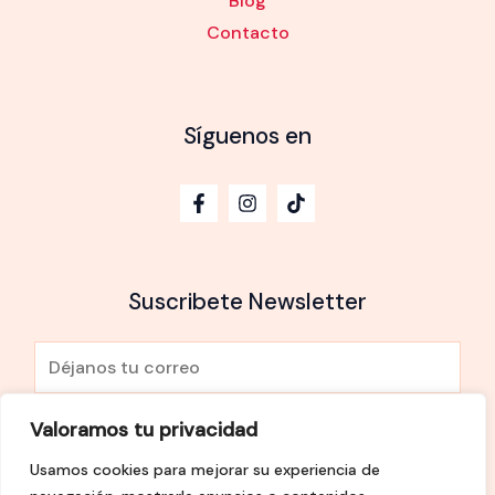
Blog
Contacto
Síguenos en
Suscribete Newsletter
E
m
a
Valoramos tu privacidad
He leído y Acepto la
política de privacidad
i
Usamos cookies para mejorar su experiencia de
l
SUSCRÍBETE