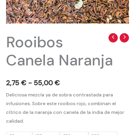
Rooibos
Rooibos
Rango
Canela
de
Canela Naranja
Naranja
precios:
cantidad
desde
2,75
€
-
55,00
€
2,75 €
Deliciosa mezcla ya de sobra contrastada para
hasta
infusiones. Sobre este rooibos rojo, combinan el
55,00 €
cítrico de la naranja con canela de la india de mejor
calidad.