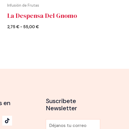
Infusión de Frutas
La Despensa Del Gnomo
2,75
€
-
55,00
€
Suscribete
s en
Newsletter
E