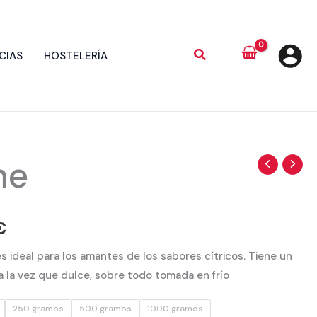
CIAS
HOSTELERÍA
ne
Rango
de
precios:
€
desde
es ideal para los amantes de los sabores cítricos. Tiene un
 la vez que dulce, sobre todo tomada en frío
2,20 €
250 gramos
500 gramos
1000 gramos
hasta