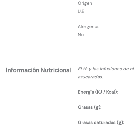
Origen
U.E
Alérgenos
No
El té y las infusiones de 
Información Nutricional
azucaradas.
Energía (KJ / Kcal):
Grasas (g):
Grasas saturadas (g):