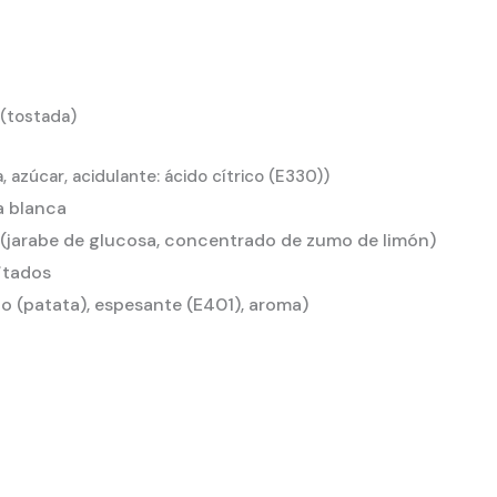
(tostada)
, azúcar, acidulante: ácido cítrico (E330))
a blanca
 (jarabe de glucosa, concentrado de zumo de limón)
itados
 (patata), espesante (E401), aroma)