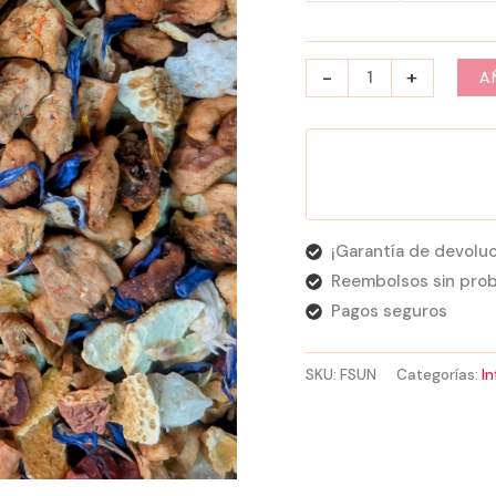
-
+
A
¡Garantía de devoluc
Reembolsos sin pro
Pagos seguros
SKU:
FSUN
Categorías:
In