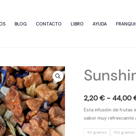
OS
BLOG
CONTACTO
LIBRO
AYUDA
FRANQUI
Sunshi
Sunshine
cantidad
2,20
€
-
44,00
Esta infusión de frutas 
sabor muy refrescante a
50 gramos
100 gramos