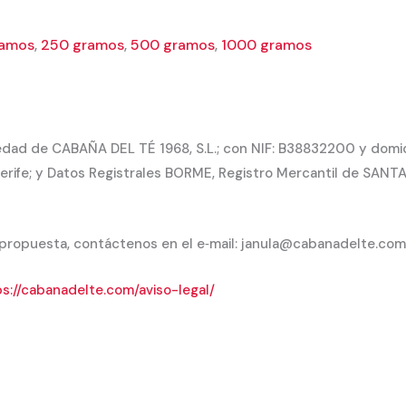
ramos
,
250 gramos
,
500 gramos
,
1000 gramos
dad de CABAÑA DEL TÉ 1968, S.L.; con NIF: B38832200 y domicil
rife; y Datos Registrales BORME, Registro Mercantil de SANTA 
 propuesta, contáctenos en el e‐mail: janula@cabanadelte.com
s://cabanadelte.com/aviso-legal/