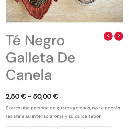
Té Negro
Té
Rango
Negro
de
Galleta De
Galleta
precios:
De
Canela
Canela
desde
cantidad
2,50 €
hasta
2,50
€
-
50,00
€
50,00 €
Si eres una persona de gustos golosos, no te podrás
resistir a su intenso aroma y su dulce sabor.