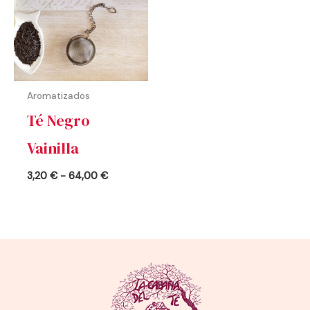
3,20 €
hasta
64,00 €
Aromatizados
Té Negro
Vainilla
3,20
€
-
64,00
€