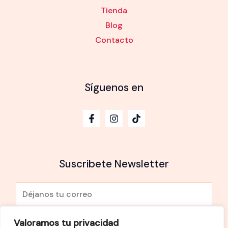
Tienda
Blog
Contacto
Síguenos en
Suscribete Newsletter
E
m
a
Valoramos tu privacidad
He leído y Acepto la
política de privacidad