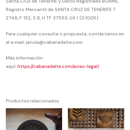
Santa Cruz de Tenerife; y Datos Registrales BORME,
Registro Mercantil de SANTA CRUZ DE TENERIFE T
2748, F 152, S 8, H TF 37553, I/A 1 (3.10.05).
Para cualquier consulta o propuesta, contáctenos en
el e‐mail: janula@cabanadelte.com
Más información
aquí:
https://cabanadelte.com/aviso-legal/
Productos relacionados
Rango
Rango
de
de
precios:
precios:
desde
desde