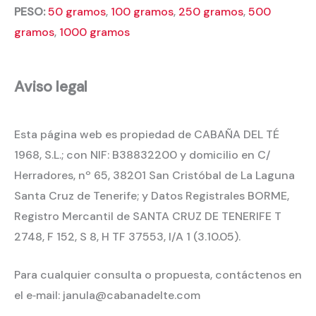
PESO:
50 gramos
,
100 gramos
,
250 gramos
,
500
gramos
,
1000 gramos
Aviso legal
Esta página web es propiedad de CABAÑA DEL TÉ
1968, S.L.; con NIF: B38832200 y domicilio en C/
Herradores, nº 65, 38201 San Cristóbal de La Laguna
Santa Cruz de Tenerife; y Datos Registrales BORME,
Registro Mercantil de SANTA CRUZ DE TENERIFE T
2748, F 152, S 8, H TF 37553, I/A 1 (3.10.05).
Para cualquier consulta o propuesta, contáctenos en
el e‐mail: janula@cabanadelte.com