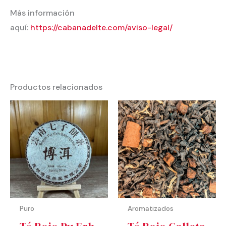
Más información
aquí:
https://cabanadelte.com/aviso-legal/
Productos relacionados
Rango
de
precios:
desde
2,75 €
hasta
55,00 €
Puro
Aromatizados