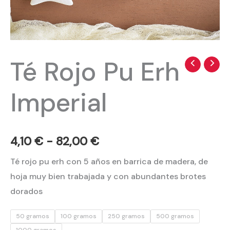
Té Rojo Pu Erh
Té
Rango
Rojo
de
Imperial
Pu
precios:
Erh
Imperial
desde
cantidad
4,10
€
-
82,00
€
4,10 €
Té rojo pu erh con 5 años en barrica de madera, de
hasta
hoja muy bien trabajada y con abundantes brotes
82,00 €
dorados
50 gramos
100 gramos
250 gramos
500 gramos