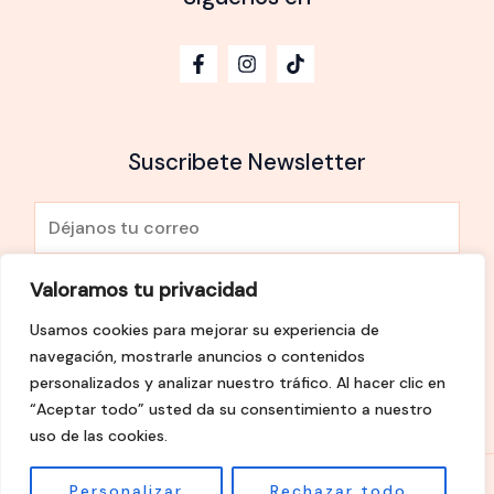
Suscribete Newsletter
E
m
a
Valoramos tu privacidad
He leído y Acepto la
política de privacidad
i
Usamos cookies para mejorar su experiencia de
l
SUSCRÍBETE
navegación, mostrarle anuncios o contenidos
*
personalizados y analizar nuestro tráfico. Al hacer clic en
“Aceptar todo” usted da su consentimiento a nuestro
uso de las cookies.
Personalizar
Rechazar todo