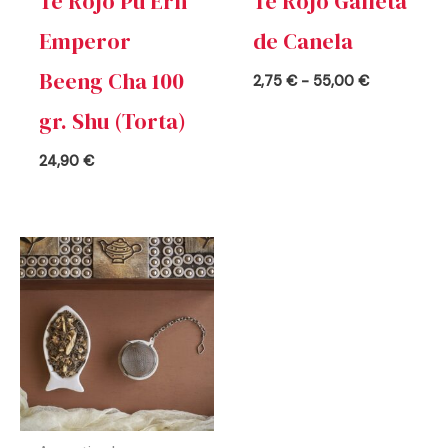
Té Rojo Pu Erh
Té Rojo Galleta
Emperor
de Canela
Beeng Cha 100
2,75
€
-
55,00
€
gr. Shu (Torta)
24,90
€
Rango
de
precios:
desde
2,75 €
hasta
55,00 €