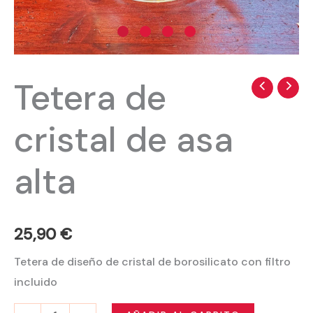
Tetera de
Tetera
de
cristal de asa
cristal
de
alta
asa
alta
cantidad
25,90
€
Tetera de diseño de cristal de borosilicato con filtro
incluido