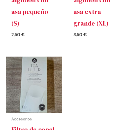
asa pequeño
asa extra
(S)
grande (XL)
2,50
€
3,50
€
Accesorios
Filtro de papel