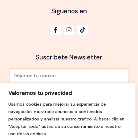
Síguenos en
Suscribete Newsletter
E
m
a
Valoramos tu privacidad
He leído y Acepto la
política de privacidad
i
Usamos cookies para mejorar su experiencia de
l
SUSCRÍBETE
navegación, mostrarle anuncios o contenidos
*
personalizados y analizar nuestro tráfico. Al hacer clic en
“Aceptar todo” usted da su consentimiento a nuestro
uso de las cookies.