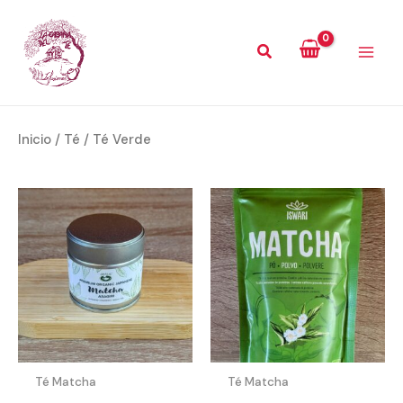
Ir
MAI
al
ME
contenido
Inicio
/
Té
/ Té Verde
Té Matcha
Té Matcha