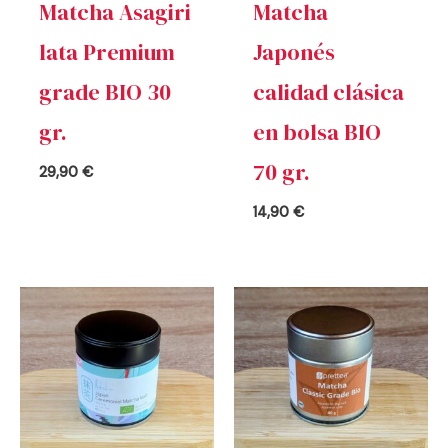
Matcha Asagiri
Matcha
lata Premium
Japonés
grade BIO 30
calidad clásica
gr.
en bolsa BIO
70 gr.
29,90
€
14,90
€