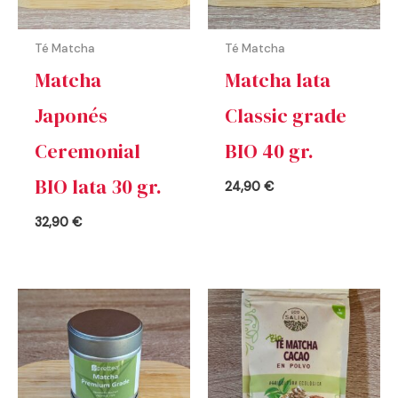
Té Matcha
Té Matcha
Matcha
Matcha lata
Japonés
Classic grade
Ceremonial
BIO 40 gr.
BIO lata 30 gr.
24,90
€
32,90
€