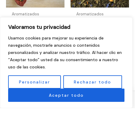
Aromatizados
Aromatizados
Té
Té Verde
Valoramos tu privacidad
Negro/Verde
Anastasia
Usamos cookies para mejorar su experiencia de
navegación, mostrarle anuncios o contenidos
Mil Y Una
2,75
€
-
55,00
€
personalizados y analizar nuestro tráfico. Al hacer clic en
Noches
“Aceptar todo” usted da su consentimiento a nuestro
uso de las cookies.
2,20
€
-
44,00
€
Personalizar
Rechazar todo
Aceptar todo