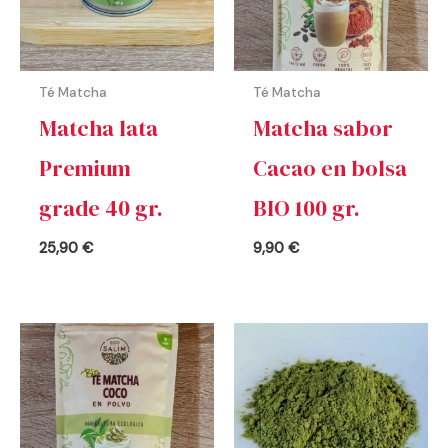
Té Matcha
Té Matcha
Matcha lata
Matcha sabor
Premium
Cacao en bolsa
grade 40 gr.
BIO 100 gr.
25,90
€
9,90
€
Rango
de
precios:
desde
7,00 €
hasta
140,00 €