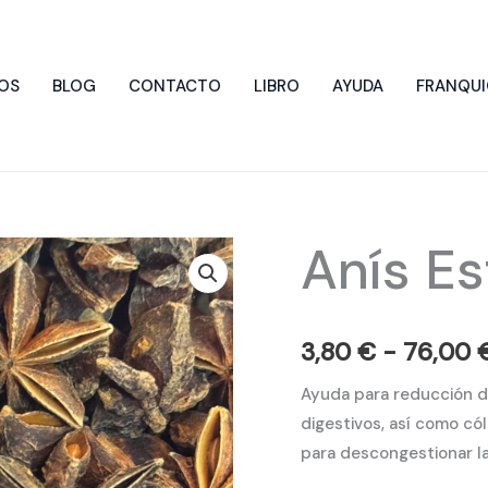
OS
BLOG
CONTACTO
LIBRO
AYUDA
FRANQUI
Anís Es
Anís
Estrellado
cantidad
3,80
€
-
76,00
Ayuda para reducción d
digestivos, así como có
para descongestionar las