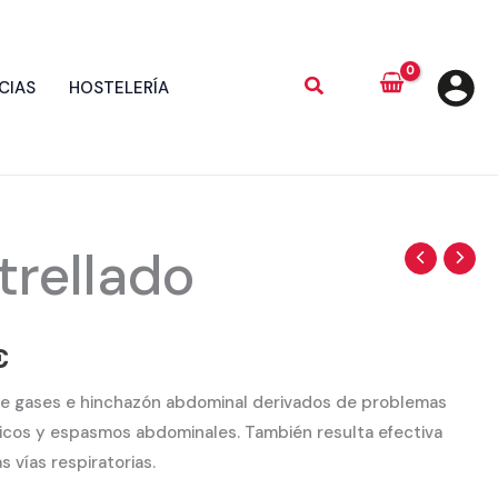
CIAS
HOSTELERÍA
trellado
Rango
de
precios:
€
desde
e gases e hinchazón abdominal derivados de problemas
licos y espasmos abdominales. También resulta efectiva
3,80 €
 vías respiratorias.
hasta