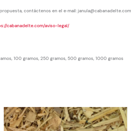
 propuesta, contáctenos en el e‐mail: janula@cabanadelte.com
s://cabanadelte.com/aviso-legal/
ramos, 100 gramos, 250 gramos, 500 gramos, 1000 gramos
Rango
de
precios:
desde
3,20 €