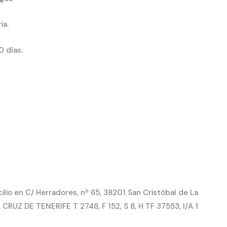
ia.
0 días.
io en C/ Herradores, nº 65, 38201 San Cristóbal de La
CRUZ DE TENERIFE T 2748, F 152, S 8, H TF 37553, I/A 1