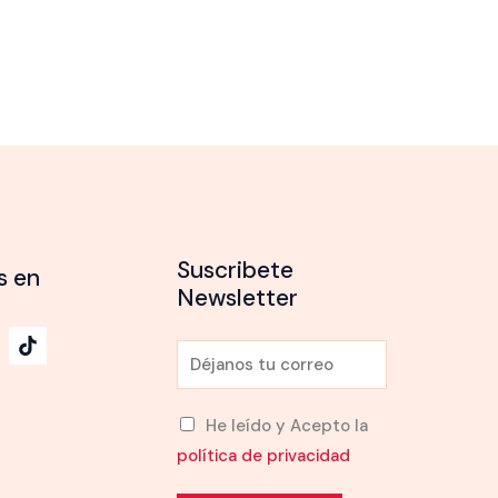
Suscribete
s en
Newsletter
E
m
a
He leído y Acepto la
i
política de privacidad
l