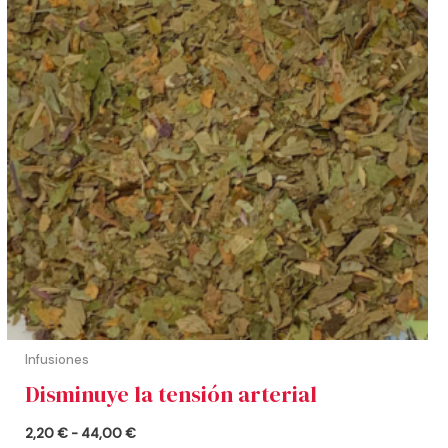
hasta
44,00 €
Infusiones
Disminuye la tensión arterial
2,20
€
-
44,00
€