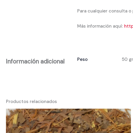
Para cualquier consulta o
Más información aquí:
http
Peso
50 g
Información adicional
Productos relacionados
Rango
de
precios:
desde
2,50 €