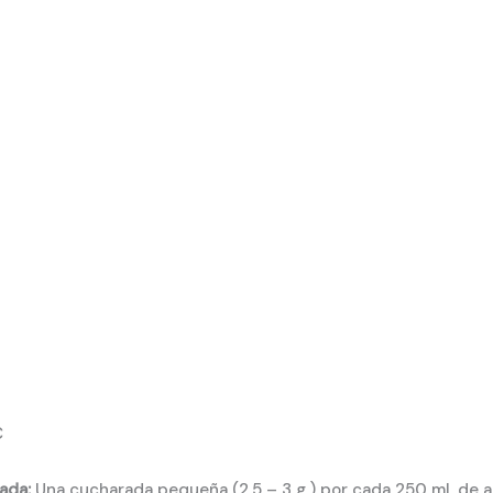
C
dada:
Una cucharada pequeña (2,5 – 3 g.) por cada 250 ml. de 