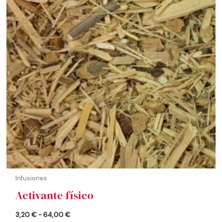
hasta
64,00 €
Infusiones
Activante físico
3,20
€
-
64,00
€