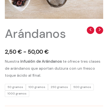
Arándanos
Arándanos
Rango
cantidad
de
precios:
2,50
€
-
50,00
€
desde
Nuestra
infusión de Arándanos
te ofrece tres clases
de arándanos que aportan dulzura con un fresco
2,50 €
toque ácido al final.
hasta
50 gramos
100 gramos
250 gramos
500 gramos
50,00 €
1000 gramos