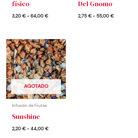
físico
Del Gnomo
3,20
€
-
64,00
€
2,75
€
-
55,00
€
Rango
de
precios:
desde
2,20 €
hasta
44,00 €
AGOTADO
Infusión de Frutas
Sunshine
2,20
€
-
44,00
€