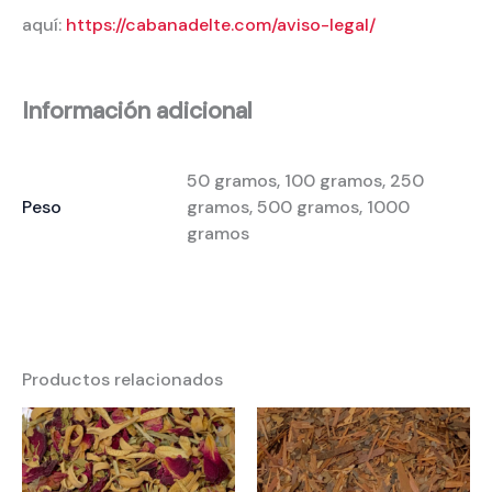
aquí:
https://cabanadelte.com/aviso-legal/
Información adicional
50 gramos, 100 gramos, 250
Peso
gramos, 500 gramos, 1000
gramos
Productos relacionados
Rango
Rango
de
de
precios:
precios:
desde
desde