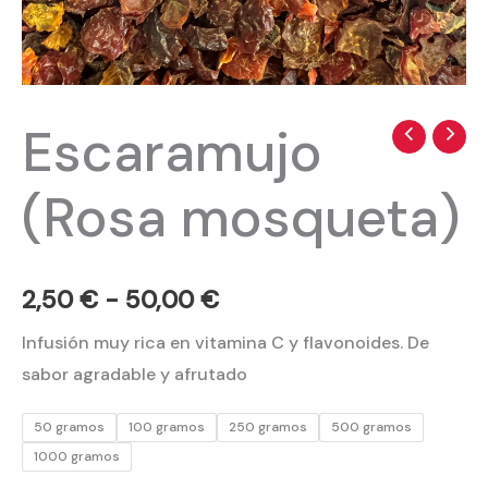
Escaramujo
Escaramujo
Rango
(Rosa
de
(Rosa mosqueta)
mosqueta)
precios:
cantidad
desde
2,50
€
-
50,00
€
2,50 €
Infusión muy rica en vitamina C y flavonoides. De
hasta
sabor agradable y afrutado
50,00 €
50 gramos
100 gramos
250 gramos
500 gramos
1000 gramos