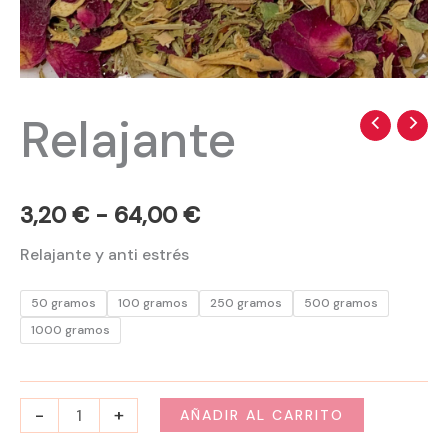
Relajante
Relajante
Rango
cantidad
de
precios:
3,20
€
-
64,00
€
desde
Relajante y anti estrés
3,20 €
50 gramos
100 gramos
250 gramos
500 gramos
hasta
1000 gramos
64,00 €
-
+
AÑADIR AL CARRITO