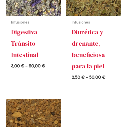
Infusiones
Infusiones
Digestiva
Diurética y
Tránsito
drenante,
Intestinal
beneficiosa
para la piel
3,00
€
-
60,00
€
2,50
€
-
50,00
€
Rango
de
precios:
desde
3,40 €
hasta