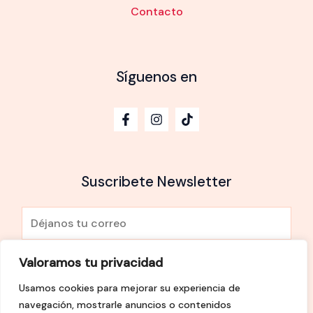
Contacto
Síguenos en
Suscribete Newsletter
E
m
a
Valoramos tu privacidad
He leído y Acepto la
política de privacidad
i
Usamos cookies para mejorar su experiencia de
l
SUSCRÍBETE
navegación, mostrarle anuncios o contenidos