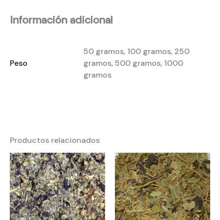
Información adicional
50 gramos, 100 gramos, 250
Peso
gramos, 500 gramos, 1000
gramos
Productos relacionados
Rango
Rango
de
de
precios:
precios:
desde
desde
3,00 €
2,50 €
hasta
hasta
60,00 €
50,00 €