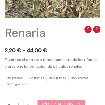
Renaria
Renaria
Rango
cantidad
de
precios:
2,20
€
-
44,00
€
desde
Favorece el correcto funcionamiento de los riñones
y previene la formación de cálculos renales
2,20 €
hasta
50 gramos
100 gramos
250 gramos
500 gramos
1000 gramos
44,00 €
-
+
AÑADIR AL CARRITO