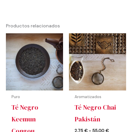
Productos relacionados
Rango
Rango
de
de
precios:
precios:
desde
desde
2,20 €
2,75 €
hasta
hasta
44,00 €
55,00 €
Puro
Aromatizados
Té Negro
Té Negro Chai
Keemun
Pakistán
Congou
2,75
€
-
55,00
€