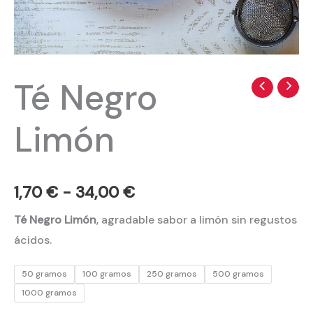
Té Negro
Té
Rango
Negro
de
Limón
Limón
precios:
cantidad
desde
1,70
€
-
34,00
€
1,70 €
Té Negro Limón
, agradable sabor a limón sin regustos
hasta
ácidos.
34,00 €
50 gramos
100 gramos
250 gramos
500 gramos
1000 gramos