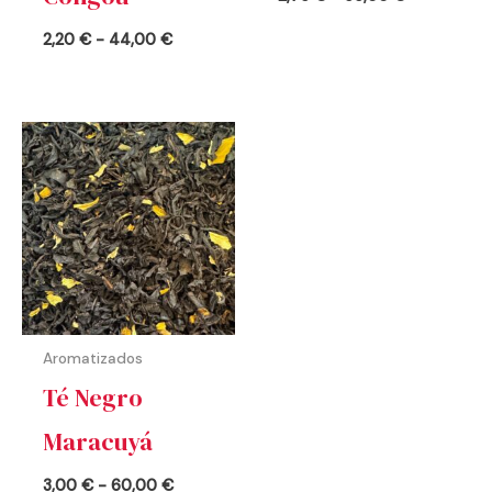
2,20
€
-
44,00
€
Rango
de
precios:
desde
3,00 €
hasta
60,00 €
Aromatizados
Té Negro
Maracuyá
3,00
€
-
60,00
€