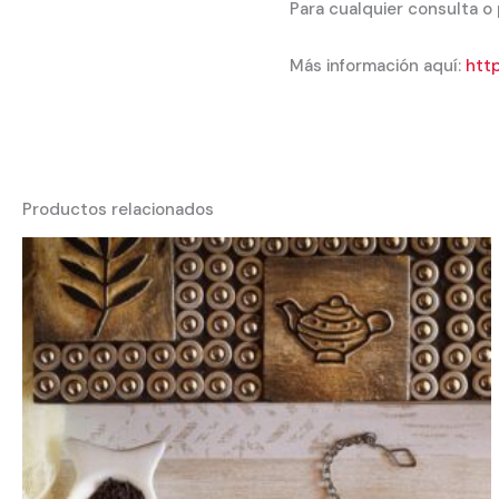
Para cualquier consulta o
Más información aquí:
http
Productos relacionados
Rango
de
precios:
desde
2,20 €
hasta
44,00 €