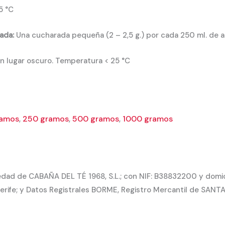
5 °C
ada:
Una cucharada pequeña (2 – 2,5 g.) por cada 250 ml. de 
 lugar oscuro. Temperatura < 25 °C
ramos
,
250 gramos
,
500 gramos
,
1000 gramos
dad de CABAÑA DEL TÉ 1968, S.L.; con NIF: B38832200 y domicil
rife; y Datos Registrales BORME, Registro Mercantil de SANTA 