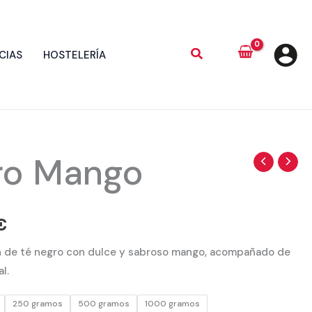
CIAS
HOSTELERÍA
ro Mango
Rango
de
precios:
€
desde
 de té negro con dulce y sabroso mango, acompañado de
l.
2,50 €
250 gramos
500 gramos
1000 gramos
hasta