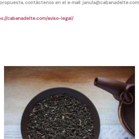
 propuesta, contáctenos en el e‐mail: janula@cabanadelte.com
s://cabanadelte.com/aviso-legal/
Rango
de
precios:
desde
3,40 €
hasta
68,00 €