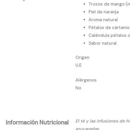
Trozos de mango (ma
Piel de naranja
Aroma natural
Pétalos de cártamo
Caléndula pétalos d
Sabor natural
Origen
U.E
Alérgenos
No
El té y las infusiones de 
Información Nutricional
azucaradas.