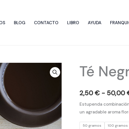
OS
BLOG
CONTACTO
LIBRO
AYUDA
FRANQUI
Té Neg
Té
Negro
Mango
cantidad
2,50
€
-
50,00
Estupenda combinación
un agradable aroma flora
50 gramos
100 gramos