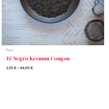
Puro
Té Negro Keemun Congou
2,20
€
-
44,00
€