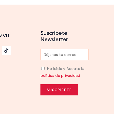
Suscribete
s en
Newsletter
E
m
a
He leído y Acepto la
i
política de privacidad
l
*
SUSCRÍBETE