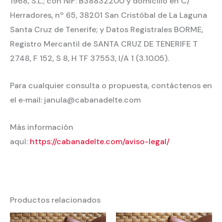
1968, S.L.; con NIF: B38832200 y domicilio en C/
Herradores, nº 65, 38201 San Cristóbal de La Laguna
Santa Cruz de Tenerife; y Datos Registrales BORME,
Registro Mercantil de SANTA CRUZ DE TENERIFE T
2748, F 152, S 8, H TF 37553, I/A 1 (3.10.05).
Para cualquier consulta o propuesta, contáctenos en
el e‐mail: janula@cabanadelte.com
Más información
aquí:
https://cabanadelte.com/aviso-legal/
Productos relacionados
Rango
Rango