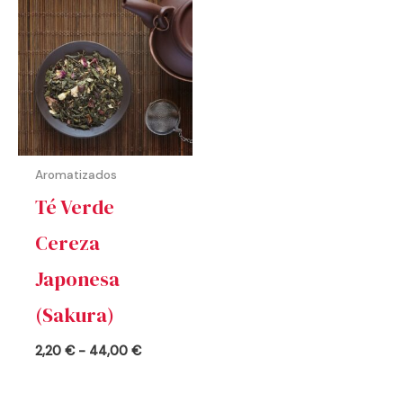
de
precios:
desde
2,20 €
hasta
44,00 €
Aromatizados
Té Verde
Cereza
Japonesa
(Sakura)
2,20
€
-
44,00
€