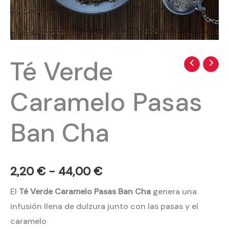
Té Verde
Té
Rango
Verde
de
Caramelo Pasas
Caramelo
precios:
Pasas
Ban Cha
Ban
desde
Cha
2,20 €
cantidad
hasta
2,20
€
-
44,00
€
44,00 €
El
Té Verde Caramelo Pasas Ban Cha
genera una
infusión llena de dulzura junto con las pasas y el
caramelo