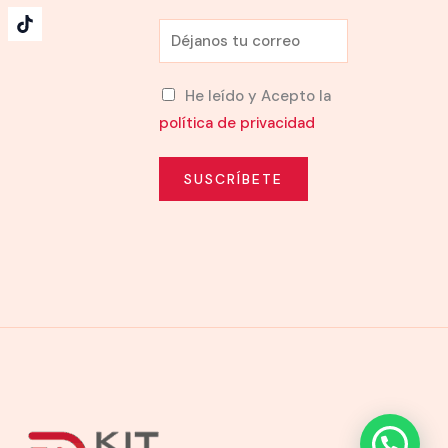
E
m
a
He leído y Acepto la
i
política de privacidad
l
*
SUSCRÍBETE