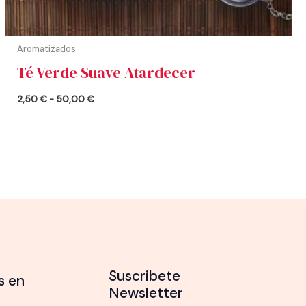
Aromatizados
Té Verde Suave Atardecer
2,50
€
-
50,00
€
Suscribete
s en
Newsletter