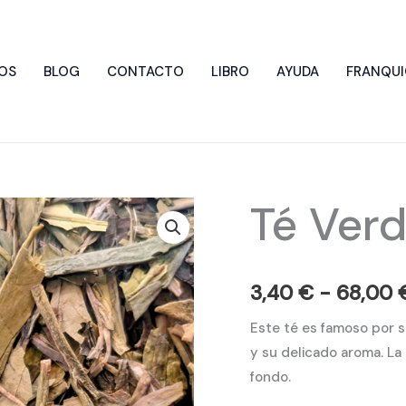
OS
BLOG
CONTACTO
LIBRO
AYUDA
FRANQUI
Té Ver
Té
Verde
Lung
Ching
3,40
€
-
68,00
cantidad
Este té es famoso por s
y su delicado aroma. La 
fondo.