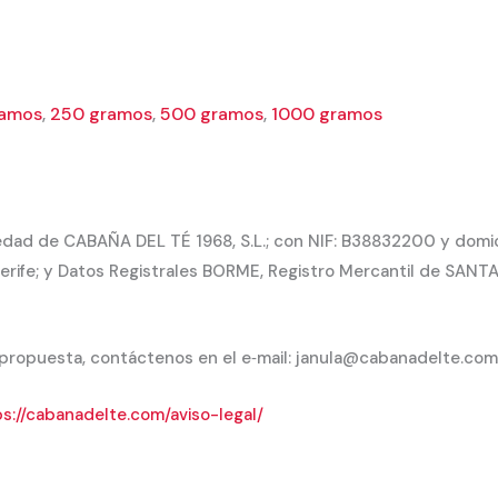
ramos
,
250 gramos
,
500 gramos
,
1000 gramos
dad de CABAÑA DEL TÉ 1968, S.L.; con NIF: B38832200 y domicil
rife; y Datos Registrales BORME, Registro Mercantil de SANTA 
 propuesta, contáctenos en el e‐mail: janula@cabanadelte.com
s://cabanadelte.com/aviso-legal/