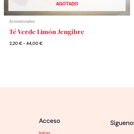
AGOTADO
Aromatizados
Té Verde Limón Jengibre
2,20
€
-
44,00
€
Acceso
Sígueno
Inicio