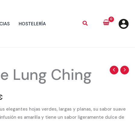
CIAS
HOSTELERÍA
de Lung Ching
Rango
de
precios:
€
desde
us elegantes hojas verdes, largas y planas, su sabor suave
infusión es amarilla y tiene un sabor ligeramente dulce de
3,40 €
hasta