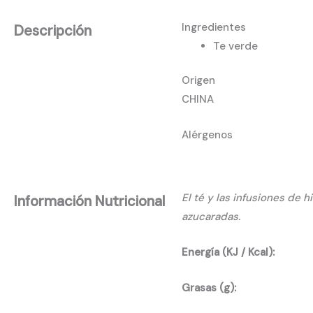
Ingredientes
Descripción
Te verde
Origen
CHINA
Alérgenos
El té y las infusiones de 
Información Nutricional
azucaradas.
Energía (KJ / Kcal):
Grasas (g):