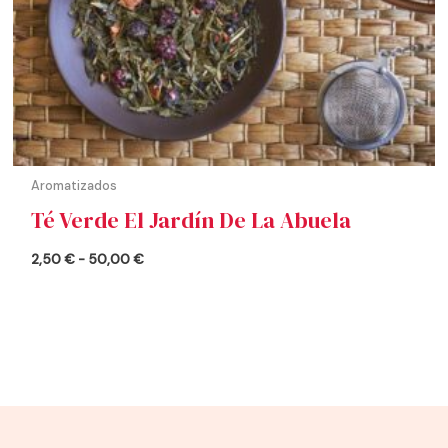
Aromatizados
Té Verde El Jardín De La Abuela
2,50
€
-
50,00
€