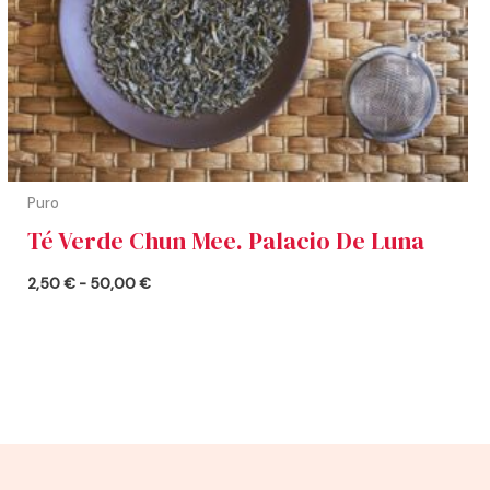
Puro
Té Verde Chun Mee. Palacio De Luna
2,50
€
-
50,00
€