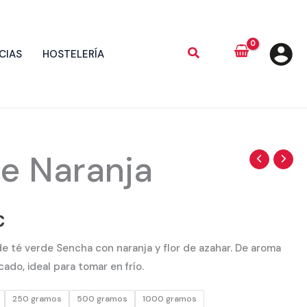
CIAS
HOSTELERÍA
de Naranja
Rango
de
precios:
€
desde
de té verde Sencha con naranja y flor de azahar. De aroma
ado, ideal para tomar en frío.
2,75 €
250 gramos
500 gramos
1000 gramos
hasta