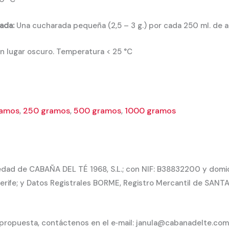
ada:
Una cucharada pequeña (2,5 – 3 g.) por cada 250 ml. de 
 lugar oscuro. Temperatura < 25 °C
ramos
,
250 gramos
,
500 gramos
,
1000 gramos
dad de CABAÑA DEL TÉ 1968, S.L.; con NIF: B38832200 y domicil
rife; y Datos Registrales BORME, Registro Mercantil de SANTA 
 propuesta, contáctenos en el e‐mail: janula@cabanadelte.com