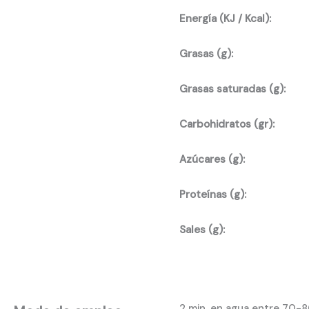
Energía (KJ / Kcal):
Grasas (g):
Grasas saturadas (g):
Carbohidratos (gr):
Azúcares (g):
Proteínas (g):
Sales (g):
2 min. en agua entre 70-8