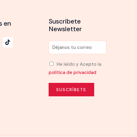
Suscribete
s en
Newsletter
E
m
a
He leído y Acepto la
i
política de privacidad
l
*
SUSCRÍBETE