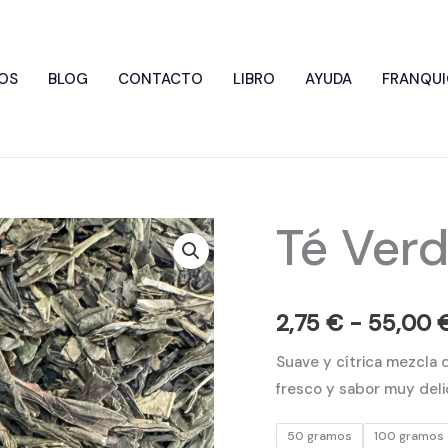
OS
BLOG
CONTACTO
LIBRO
AYUDA
FRANQUI
Té Ver
Té
Verde
Naranja
cantidad
2,75
€
-
55,00
Suave y cítrica mezcla 
fresco y sabor muy delic
50 gramos
100 gramos