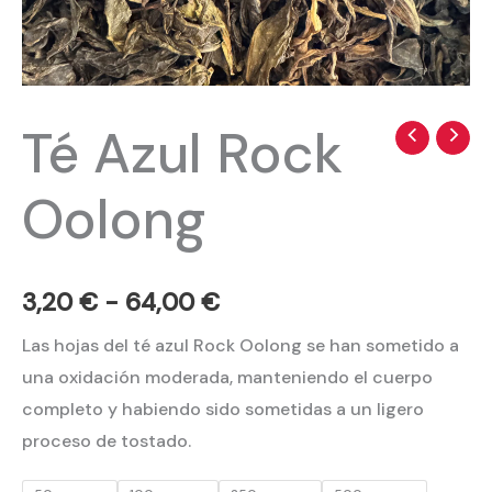
Té Azul Rock
Té
Rango
Azul
de
Oolong
Rock
precios:
Oolong
cantidad
desde
3,20
€
-
64,00
€
3,20 €
Las hojas del té azul Rock Oolong se han sometido a
hasta
una oxidación moderada, manteniendo el cuerpo
64,00 €
completo y habiendo sido sometidas a un ligero
proceso de tostado.