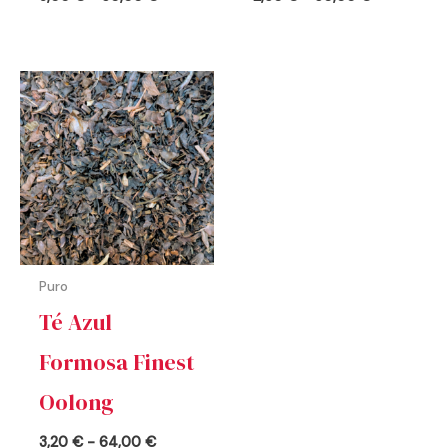
Rango
de
precios:
desde
3,20 €
hasta
64,00 €
Puro
Té Azul
Formosa Finest
Oolong
3,20
€
-
64,00
€