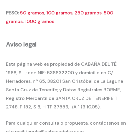
PESO:
50 gramos
,
100 gramos
,
250 gramos
,
500
gramos
,
1000 gramos
Aviso legal
Esta página web es propiedad de CABAÑA DEL TÉ
1968, S.L.; con NIF: B38832200 y domicilio en C/
Herradores, nº 65, 38201 San Cristóbal de La Laguna
Santa Cruz de Tenerife; y Datos Registrales BORME,
Registro Mercantil de SANTA CRUZ DE TENERIFE T
2748, F 152, S 8, H TF 37553, I/A 1 (3.10.05).
Para cualquier consulta o propuesta, contáctenos en
el e‐mail: janula@cabanadelte.com