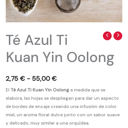
Té Azul Ti
Té
Rango
Azul
de
Kuan Yin Oolong
Ti
precios:
Kuan
Yin
desde
Oolong
2,75
€
-
55,00
€
2,75 €
cantidad
El
Té Azul Ti Kuan Yin Oolong
a medida que se
hasta
elabora, las hojas se despliegan para dar un aspecto
55,00 €
de bordes de encaje creando una infusión de color
miel, un aroma floral dulce junto con un sabor suave
y delicado, muy similar a una orquídea.