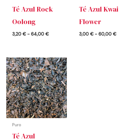
Té Azul Rock
Té Azul Kwai
Oolong
Flower
3,20
€
-
64,00
€
3,00
€
-
60,00
€
Rango
de
precios:
desde
3,20 €
hasta
64,00 €
Puro
Té Azul