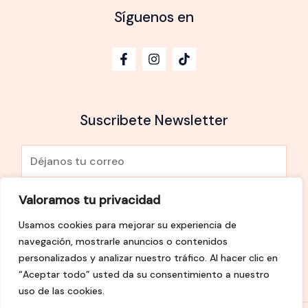
Síguenos en
Suscribete Newsletter
E
m
a
Valoramos tu privacidad
He leído y Acepto la
política de privacidad
i
Usamos cookies para mejorar su experiencia de
l
SUSCRÍBETE
navegación, mostrarle anuncios o contenidos
*
personalizados y analizar nuestro tráfico. Al hacer clic en
“Aceptar todo” usted da su consentimiento a nuestro
uso de las cookies.